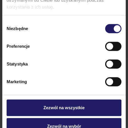
otrzymanymi od Ciebie lub uzyskanymi podczas
korzystania z ich usług.
Dane uczestnika
Wybór
Niezbędne
zgody
Preferencje
Uczestnik
1
Statystyka
Marketing
Zezwól na wszystkie
+ dodaj uczestnika
Zezwól na wybór