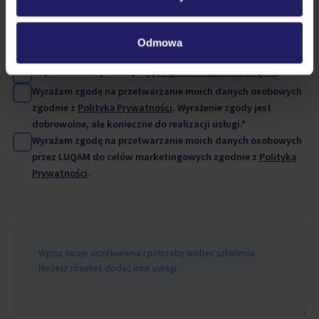
Odmowa
Zapoznałem się i akceptuję
Regulamin Szkoleń LUQAM
.*
Wyrażam zgodę na przetwarzanie moich danych osobowych
zgodnie z
Polityką Prywatności
. Wyrażenie zgody jest
dobrowolne, ale konieczne do realizacji usługi.*
Wyrażam zgodę na przetwarzanie moich danych osobowych
przez LUQAM do celów marketingowych zgodnie z
Polityką
Prywatności
.