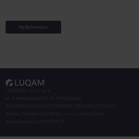
Wyślij formularz
LUQAM Sp. z o.o. Sp.k.
ul. Kamieńskiego 47, 30-644 Kraków
KRS 0000442347 NIP 6793087067 REGON 122736324
Prezes Zarządu LUQAM Sp. z o.o. Łukasz Ekiert
Kapitał własny 250 000 PLN