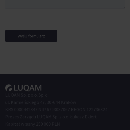
Wyślij formularz
LUQAM Sp. z o.o. Sp.k.
ul. Kamieńskiego 47, 30-644 Kraków
KRS 0000442347 NIP 6793087067 REGON 122736324
Prezes Zarządu LUQAM Sp. z o.o. Łukasz Ekiert
Kapitał własny 250 000 PLN