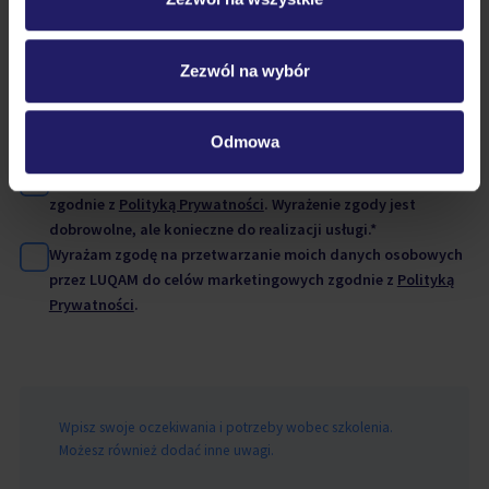
+ dodaj uczestnika
Zezwól na wybór
Odmowa
Zapoznałem się i akceptuję
Regulamin Szkoleń LUQAM
.*
Wyrażam zgodę na przetwarzanie moich danych osobowych
zgodnie z
Polityką Prywatności
. Wyrażenie zgody jest
dobrowolne, ale konieczne do realizacji usługi.*
Wyrażam zgodę na przetwarzanie moich danych osobowych
przez LUQAM do celów marketingowych zgodnie z
Polityką
Prywatności
.