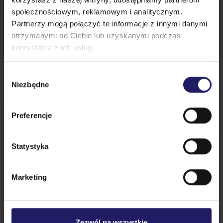
społecznościowym, reklamowym i analitycznym.
Partnerzy mogą połączyć te informacje z innymi danymi
otrzymanymi od Ciebie lub uzyskanymi podczas
korzystania z ich usług.
Dane uczestnika
Wybór
Niezbędne
zgody
Uczestnik
1
Preferencje
Statystyka
Marketing
Zezwól na wszystkie