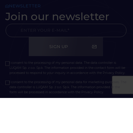
NEWSLETTER
Join our newsletter
SIGN UP
I consent to the processing of my personal data. The data controller is
LUQAM Sp. z o.o. Sp.k. The information provided in the contact form will be
processed to respond to your inquiry in accordance with the
Privacy Policy.
I consent to the processing of my personal data for marketing purposes. The
data controller is LUQAM Sp. z o.o. Sp.k. The information provided in the
form will be processed in accordance with the
Privacy Policy.