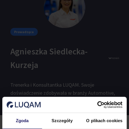
Prowadząca
Agnieszka Siedlecka-
rozwiń
Kurzeja
Trenerka i Konsultantka LUQAM. Swoje
doświadczenie zdobywała w branży Automotive,
FMCG oraz Automatyki przemysłowej na
stanowiskach Regional Continuous Improvement
Leader, Manufacturing Engineering Manager,
Zgoda
Szczegóły
O plikach cookies
Project Launch Manager. W swojej karierze