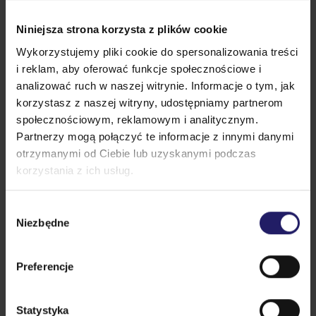
zawodowej zajmuje się projektowaniem oraz
optymalizacją procesów produkcyjnych
Niniejsza strona korzysta z plików cookie
obejmującą zarówno analizę procesów, jak i
Wykorzystujemy pliki cookie do spersonalizowania treści
Opinie klientów:
wdrażanie nowoczesnych systemów zarządzania
i reklam, aby oferować funkcje społecznościowe i
analizować ruch w naszej witrynie. Informacje o tym, jak
produkcją. Prowadzi szkolenia i warsztaty z
korzystasz z naszej witryny, udostępniamy partnerom
obszarów Lean Management. Pasjonatka szeroko
społecznościowym, reklamowym i analitycznym.
pojętego ‘Przemysłu 4.0’ i nowych technologii.
Partnerzy mogą połączyć te informacje z innymi danymi
Absolwentka Politechniki Śląskiej, Wydziału
otrzymanymi od Ciebie lub uzyskanymi podczas
Podziel się opinią
Chemicznego, oraz Uniwersytetu Ekonomicznego
korzystania z ich usług.
w Krakowie i St. Gallen Business School gdzie
ukończyła studia International MBA. Absolwentka
Wybór
Polecane szkolenia
Niezbędne
studiów podyplomowych realizowanych na WSB –
zgody
Akademia Lean Leadera oraz Controlling
Finansowy. Posiada tytuł Green Belt’a.
Preferencje
Statystyka