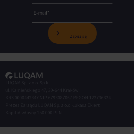
Zapisz się
LUQAM Sp. z o.o. Sp.k.
ul. Kamieńskiego 47, 30-644 Kraków
KRS 0000442347 NIP 6793087067 REGON 122736324
Prezes Zarządu LUQAM Sp. z o.o. Łukasz Ekiert
Kapitał własny 250 000 PLN