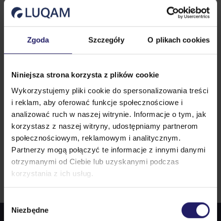
es
Ws
Osoby odpowiedzialne za procesy
mi w
swo
produkcyjne i ich jakość
Zgoda
Szczegóły
O plikach cookies
Niniejsza strona korzysta z plików cookie
Wykorzystujemy pliki cookie do spersonalizowania treści
i reklam, aby oferować funkcje społecznościowe i
analizować ruch w naszej witrynie. Informacje o tym, jak
korzystasz z naszej witryny, udostępniamy partnerom
Prowadzący szkolenie Auditor
społecznościowym, reklamowym i analitycznym.
Partnerzy mogą połączyć te informacje z innymi danymi
Wewnętrzny procesu VDA 6.3:
otrzymanymi od Ciebie lub uzyskanymi podczas
korzystania z ich usług.
Wybór
Niezbędne
zgody