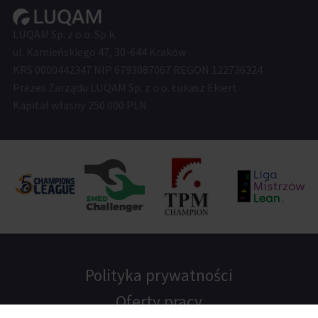
LUQAM Sp. z o.o. Sp.k.
ul. Kamieńskiego 47, 30-644 Kraków
KRS 0000442347 NIP 6793087067 REGON 122736324
Prezes Zarządu LUQAM Sp. z o.o. Łukasz Ekiert
Kapitał własny 250 000 PLN
Polityka prywatności
Oferty pracy