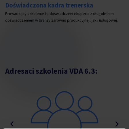
Doświadczona kadra trenerska
Prowadzący szkolenie to doświadczeni eksperci z długoletnim
doświadczeniem w branży zarówno produkcyjnej, jak i usługowej.
Adresaci szkolenia VDA 6.3: