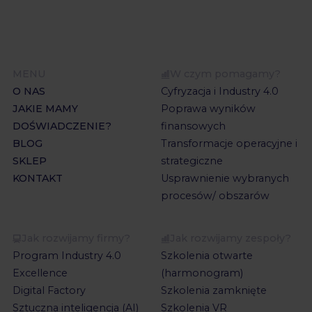
MENU
W czym pomagamy?
O NAS
Cyfryzacja i Industry 4.0
JAKIE MAMY
Poprawa wyników
DOŚWIADCZENIE?
finansowych
BLOG
Transformacje operacyjne i
SKLEP
strategiczne
KONTAKT
Usprawnienie wybranych
procesów/ obszarów
Jak rozwijamy firmy?
Jak rozwijamy zespoły?
Program Industry 4.0
Szkolenia otwarte
Excellence
(harmonogram)
Digital Factory
Szkolenia zamknięte
Sztuczna inteligencja (AI)
Szkolenia VR