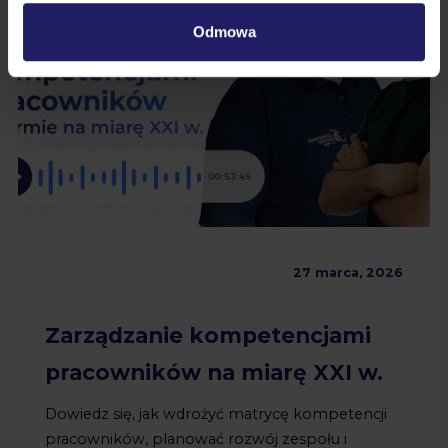
Odmowa
27 marca, 2026
Zarządzanie kompetencjami
pracowników na miarę XXI w.
Dowiedz się, jak wdrożyć matrycę kompetencji
pracowników, planować rozwój zespołu i