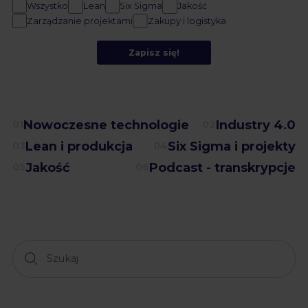
Wszystko
Lean
Six Sigma
Jakość
Zarządzanie projektami
Zakupy i logistyka
Zapisz się!
Nowoczesne technologie
Industry 4.0
01
02
Lean i produkcja
Six Sigma i projekty
03
04
Jakość
Podcast - transkrypcje
05
06