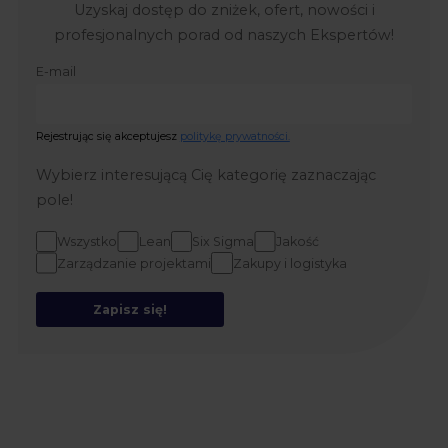
Uzyskaj dostęp do zniżek, ofert, nowości i
profesjonalnych porad od naszych Ekspertów!
E-mail
Rejestrując się akceptujesz
politykę prywatności.
Wybierz interesującą Cię kategorię zaznaczając
pole!
Wszystko
Lean
Six Sigma
Jakość
Zarządzanie projektami
Zakupy i logistyka
Zapisz się!