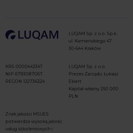
LUQAM Sp. z o.o. Sp.k.
ul. Kamieńskiego 47
30-644 Kraków
KRS 0000442347
LUQAM Sp. z o.o.
NIP 6793087067
Prezes Zarządu: Łukasz
REGON 122736324
Ekiert
Kapitał własny 250 000
PLN
Znak jakości MSUES
potwierdza wysoką jakość
usług szkoleniowych i