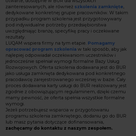
otwarte, dostępne w BUR dla wszystkich
zainteresowanych, ale również
szkolenia zamknięte
,
dedykowane konkretnej grupie pracowników. W takim
przypadku program szkolenia jest przygotowywany
pod indywidualne potrzeby przedsiębiorstwa
uwzględniając branżę, specyfikę pracy i oczekiwane
rezultaty.
LUQAM wspiera firmy na tym etapie.
Pomagamy
opracować program szkolenia
w taki sposób, aby jak
najlepiej odpowiadał oczekiwaniom uczestników i
jednocześnie spełniał wymogi formalne Bazy Usług
Rozwojowych. Oferta szkolenia dodawana jest do BUR
jako usługa zamknięta dedykowana pod konkretnego
pracodawcę zarejestrowanego wcześniej w bazie. Cały
proces dodawania karty usługi do BUR realizowany jest
zgodnie z obowiązującym regulaminem, dzięki czemu
mamy pewność, że oferta spełnia wszystkie formalne
wymogi.
Jeżeli potrzebujesz wsparcia w przygotowaniu
programu szkolenia zamkniętego, dodaniu go do BUR
lub masz pytania dotyczące dofinansowania,
zachęcamy do kontaktu z naszym zespołem
.