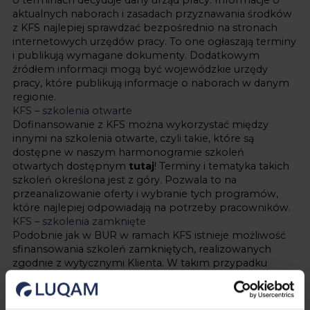
aktualnych naborach i zasadach przyznawania środków
z KFS najlepiej sprawdzać bezpośrednio na stronach
internetowych urzędów pracy. To one ogłaszają terminy
i publikują wymagane dokumenty. Dodatkowym
źródłem informacji mogą być wojewódzkie urzędy
pracy, które publikują informacje o naborach w danym
regionie.
KFS – szkolenia otwarte
Dofinansowanie z KFS można wykorzystać między
innymi na szkolenia otwarte, czyli takie, które są
dostępne w naszym harmonogramie szkoleń
otwartych dostępnym
tutaj
! Terminy i tematyka takich
szkoleń określona jest z góry. Pozwala to na
przeanalizowanie oferty i wybranie tych programów,
które najlepiej odpowiadają na potrzeby pracowników.
KFS – szkolenia zamknięte
Podobnie jak w BUR w ramach KFS istnieje możliwość
sfinansowania szkoleń zamkniętych, realizowanych
zgodnie z wytycznymi Klienta. W takim przypadku
tworzona jest oferta z programem szkolenia który
dobierany jest indywidualnie do grupy uczestników i
uwzględnia potrzeby organizacji.