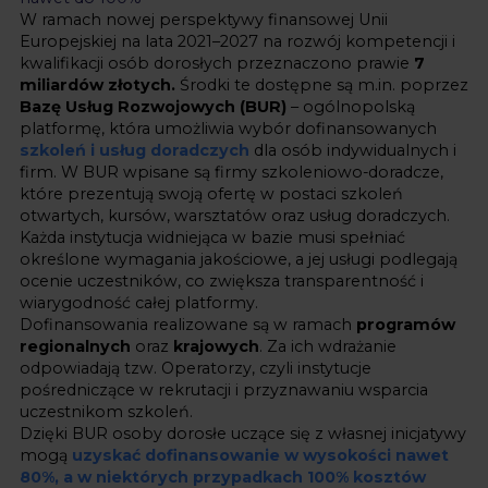
W ramach nowej perspektywy finansowej Unii
Europejskiej na lata 2021–2027 na rozwój kompetencji i
kwalifikacji osób dorosłych przeznaczono prawie
7
miliardów złotych.
Środki te dostępne są m.in. poprzez
Bazę Usług Rozwojowych (BUR)
– ogólnopolską
platformę, która umożliwia wybór dofinansowanych
szkoleń i usług doradczych
dla osób indywidualnych i
firm. W BUR wpisane są firmy szkoleniowo-doradcze,
które prezentują swoją ofertę w postaci szkoleń
otwartych, kursów, warsztatów oraz usług doradczych.
Każda instytucja widniejąca w bazie musi spełniać
określone wymagania jakościowe, a jej usługi podlegają
ocenie uczestników, co zwiększa transparentność i
wiarygodność całej platformy.
Dofinansowania realizowane są w ramach
programów
regionalnych
oraz
krajowych
. Za ich wdrażanie
odpowiadają tzw. Operatorzy, czyli instytucje
pośredniczące w rekrutacji i przyznawaniu wsparcia
uczestnikom szkoleń.
Dzięki BUR osoby dorosłe uczące się z własnej inicjatywy
mogą
uzyskać dofinansowanie w wysokości nawet
80%, a w niektórych przypadkach 100% kosztów