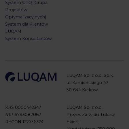
System GPO (Grupa
Projektów
Optymalizacyjnych)
System dla Klientów
LUQAM
System Konsultantów
LUQAM Sp. z o.o. Sp.k.
ul. Kamieńskiego 47
30-644 Kraków
KRS 0000442347
LUQAM Sp. z o.o.
NIP 6793087067
Prezes Zarządu: Łukasz
REGON 122736324
Ekiert