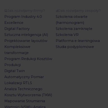
Jak rozwijamy firmy?
Jak rozwijamy zespoły?
Program Industry 4.0
Szkolenia otwarte
Excellence
(harmonogram)
Digital Factory
Szkolenia zamknięte
Sztuczna inteligencja (AI)
Szkolenia VR
Projektowanie layoutów
Platforma e-learningowa
Kompleksowe
Studia podyplomowe
transformacje
Program Redukcji Kosztów
Produkcji
Digital Twin
Automatyczny Pomiar
Lokalizacji RTLS
Analiza Technicznego
Kosztu Wytworzenia (TKW)
Mapowanie Strumienia
Wartości (VSM) i Analiza