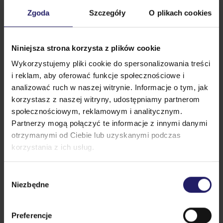
KFS – formalności
Zgoda
Szczegóły
O plikach cookies
Przy ubieganiu się o dofinansowanie z KFS, zarówno w
przypadku szkoleń otwartych, jak i zamkniętych,
nasz
zespół zapewnia wsparcie w przygotowaniu części
wniosku
dotyczącej informacji o szkoleniu, w tym opisu
Niniejsza strona korzysta z plików cookie
programu, harmonogramu oraz oczekiwanych efektów
Wykorzystujemy pliki cookie do spersonalizowania treści
kształcenia.
Podczas uzupełniania wniosku o dofinansowanie urząd
i reklam, aby oferować funkcje społecznościowe i
pracy może wymagać dodatkowych dokumentów
analizować ruch w naszej witrynie. Informacje o tym, jak
takich jak potwierdzenie jakości świadczonych usług,
korzystasz z naszej witryny, udostępniamy partnerom
wpisu KRS czy wzoru certyfikatu po zakończonym
społecznościowym, reklamowym i analitycznym.
szkoleniu. W przypadku potrzeby wsparcia przy
Partnerzy mogą połączyć te informacje z innymi danymi
wypełnieniu wniosku o dofinansowanie
skontaktuj się
z naszym zespołem
!
otrzymanymi od Ciebie lub uzyskanymi podczas
Podsumowanie
korzystania z ich usług.
Baza Usług Rozwojowych (BUR) i Krajowy Fundusz
Szkoleniowy (KFS) to dwie najważniejsze ścieżki
Wybór
pozyskania dofinansowania na szkolenia i studia
Niezbędne
podyplomowe w Polsce. Dzięki nim możesz rozwijać
zgody
swoje kompetencje bez ponoszenia pełnych kosztów,
a pracodawcy zyskują realne wsparcie w budowaniu
zespołów gotowych na wyzwania przyszłości.
Preferencje