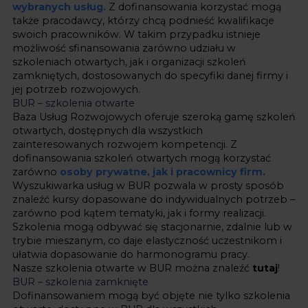
wybranych usług.
Z dofinansowania korzystać mogą
także pracodawcy, którzy chcą podnieść kwalifikacje
swoich pracowników. W takim przypadku istnieje
możliwość sfinansowania zarówno udziału w
szkoleniach otwartych, jak i organizacji szkoleń
zamkniętych, dostosowanych do specyfiki danej firmy i
jej potrzeb rozwojowych.
BUR – szkolenia otwarte
Baza Usług Rozwojowych oferuje szeroką gamę szkoleń
otwartych, dostępnych dla wszystkich
zainteresowanych rozwojem kompetencji. Z
dofinansowania szkoleń otwartych mogą korzystać
zarówno
osoby prywatne, jak i pracownicy firm.
Wyszukiwarka usług w BUR pozwala w prosty sposób
znaleźć kursy dopasowane do indywidualnych potrzeb –
zarówno pod kątem tematyki, jak i formy realizacji.
Szkolenia mogą odbywać się stacjonarnie, zdalnie lub w
trybie mieszanym, co daje elastyczność uczestnikom i
ułatwia dopasowanie do harmonogramu pracy.
Nasze szkolenia otwarte w BUR można znaleźć
tutaj
!
BUR – szkolenia zamknięte
Dofinansowaniem mogą być objęte nie tylko szkolenia