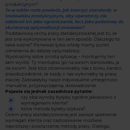
produkcyjnym?
To w takim razie powiedz, jak tworzyć standardy w
środowisku produkcyjnym, aby operatorzy nie
odbierali ich jako ograniczenia, lecz jako podstawę do
skutecznej optymalizacji procesów?
Podstawową cechą pracy standaryzowanej jest to, że
jest ona wykonywana w ten sam sposób. Dlaczego to
takie ważne? Ponieważ tylko wtedy mamy punkt
odniesienia do dalszej optymalizacji.
Wyobraźmy sobie prostą sytuację – montujemy ten
sam wyrób. Ty montujesz go na swoim stanowisku, ja
na swoim. Jeśli ktoś obserwowałby nas z boku, bardzo
prawdopodobne, że każdy z nas wykonałby tę pracę
inaczej. Zadziałałyby nasze indywidualne umiejętności
manualne, przyzwyczajenia, doświadczenie.
Pojawia się jednak zasadnicze pytanie:
czy oba wyroby byłyby zgodne jakościowo z
wymaganiami klienta?
która metoda byłaby szybsza?
Celem pracy standaryzowanej jest zawsze spełnienie
wymagań klienta oraz zastosowanie możliwie
najkrótszej i powtarzalnej metody pracy. Dlatego,