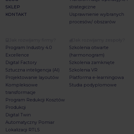
SKLEP
strategiczne
KONTAKT
Usprawnienie wybranych
procesów/ obszarów
Jak rozwijamy firmy?
Jak rozwijamy zespoły?
Program Industry 4.0
Szkolenia otwarte
Excellence
(harmonogram)
Digital Factory
Szkolenia zamknięte
Sztuczna inteligencja (AI)
Szkolenia VR
Projektowanie layoutów
Platforma e-learningowa
Kompleksowe
Studia podyplomowe
transformacje
Program Redukcji Kosztów
Produkcji
Digital Twin
Automatyczny Pomiar
Lokalizacji RTLS