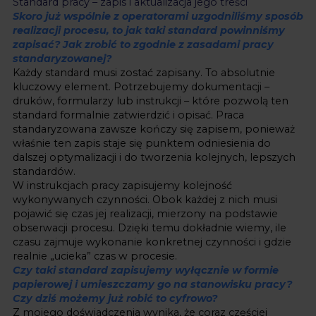
Standard pracy – zapis i aktualizacja jego treści
Skoro już wspólnie z operatorami uzgodniliśmy sposób
realizacji procesu, to jak taki standard powinniśmy
zapisać? Jak zrobić to zgodnie z zasadami pracy
standaryzowanej?
Każdy standard musi zostać zapisany. To absolutnie
kluczowy element. Potrzebujemy dokumentacji –
druków, formularzy lub instrukcji – które pozwolą ten
standard formalnie zatwierdzić i opisać. Praca
standaryzowana zawsze kończy się zapisem, ponieważ
właśnie ten zapis staje się punktem odniesienia do
dalszej optymalizacji i do tworzenia kolejnych, lepszych
standardów.
W instrukcjach pracy zapisujemy kolejność
wykonywanych czynności. Obok każdej z nich musi
pojawić się czas jej realizacji, mierzony na podstawie
obserwacji procesu. Dzięki temu dokładnie wiemy, ile
czasu zajmuje wykonanie konkretnej czynności i gdzie
realnie „ucieka” czas w procesie.
Czy taki standard zapisujemy wyłącznie w formie
papierowej i umieszczamy go na stanowisku pracy?
Czy dziś możemy już robić to cyfrowo?
Z mojego doświadczenia wynika, że coraz częściej