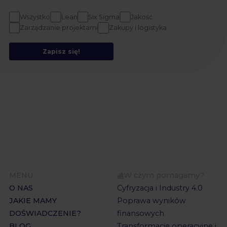
Wszystko
Lean
Six Sigma
Jakość
Zarządzanie projektami
Zakupy i logistyka
Zapisz się!
MENU
W czym pomagamy?
O NAS
Cyfryzacja i Industry 4.0
JAKIE MAMY
Poprawa wyników
DOŚWIADCZENIE?
finansowych
BLOG
Transformacje operacyjne i