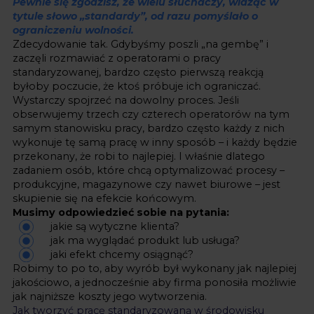
Pewnie się zgodzisz, że wielu słuchaczy, widząc w
tytule słowo „standardy”, od razu pomyślało o
ograniczeniu wolności.
Zdecydowanie tak. Gdybyśmy poszli „na gembę” i
zaczęli rozmawiać z operatorami o pracy
standaryzowanej, bardzo często pierwszą reakcją
byłoby poczucie, że ktoś próbuje ich ograniczać.
Wystarczy spojrzeć na dowolny proces. Jeśli
obserwujemy trzech czy czterech operatorów na tym
samym stanowisku pracy, bardzo często każdy z nich
wykonuje tę samą pracę w inny sposób – i każdy będzie
przekonany, że robi to najlepiej. I właśnie dlatego
zadaniem osób, które chcą optymalizować procesy –
produkcyjne, magazynowe czy nawet biurowe – jest
skupienie się na efekcie końcowym.
Musimy odpowiedzieć sobie na pytania:
jakie są wytyczne klienta?
jak ma wyglądać produkt lub usługa?
jaki efekt chcemy osiągnąć?
Robimy to po to, aby wyrób był wykonany jak najlepiej
jakościowo, a jednocześnie aby firma ponosiła możliwie
jak najniższe koszty jego wytworzenia.
Jak tworzyć pracę standaryzowaną w środowisku