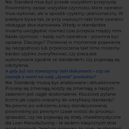
Nie. Standard musi być przede wszystkim przejrzysty.
Powinniśmy opisać wszystkie czynności, które operator
musi wykonać, ale w sposób czytelny i jednoznaczny. W
praktyce bywa tak, że przy większym takt time operator
obsługuje dwa stanowiska. Wtedy w standardzie
musimy uwzględnić również czas przejścia między nimi.
Każda czynność – każdy ruch operatora – powinna być
opisana. Dlaczego? Ponieważ w momencie pojawienia
się niezgodności lub przekroczenia takt time możemy
bardzo szybko zweryfikować, czy praca jest
wykonywana zgodnie ze standardem, czy pojawiają się
odchylenia.
A gdy już raz stworzymy taki dokument – czy on
zostaje z nami na cały „żywot” produktu?
Nie. Standardy muszą być analizowane i aktualizowane.
Procesy się zmieniają, koszty się zmieniają, a naszym
zadaniem jest ciągłe doskonalenie. Kluczowe pytanie
brzmi: jak często wracamy do weryfikacji standardu?
Na pewno po wdrożeniu pracy standaryzowanej
powinniśmy po pewnym czasie wrócić do procesu i
sprawdzić, czy nie pojawiają się straty charakterystyczne
dla Lean Manufacturing – te siedem klasycznych strat
produkcyjnych. Jeżeli się pojawiają, to znak, że standard