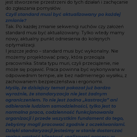
jest stworzenie przestrzeni do tych działań i zachęcanie
do zgłaszania pomysłów.
Czyli standard musi być aktualizowany po każdej
zmianie?
Tak. Po każdej zmianie sekwencji ruchów czy założeń
standard musi być aktualizowany. Tylko wtedy mamy
nowy, aktualny punkt odniesienia do kolejnych
optymalizacji.
I jeszcze jedno – standard musi być wykonalny. Nie
możemy projektować pracy, która przeciąża
pracownika. Strata typu muri, czyli przeciążenie, nie
może się pojawić. Praca powinna być wykonywana w
odpowiednim tempie, ale bez nadmiernego wysiłku, z
zachowaniem bezpieczeństwa i ergonomii.
Myślę, że dzisiejszy temat pokazał już bardzo
wyraźnie, że standaryzacja nie jest żadnym
ograniczeniem. To nie jest żadna „kastracja” ani
odbieranie ludziom samodzielności, tylko jest to
normalna praca, codzienność funkcjonowania
organizacji i przede wszystkim fundament do tego,
żebyśmy mogli pracować zgodnie z oczekiwaniami.
Dzięki standaryzacji jesteśmy w stanie dostarczać
realną wartość klientowi, realizować procesy w