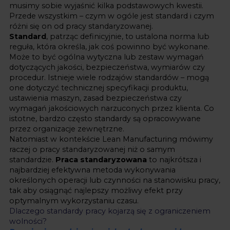
musimy sobie wyjaśnić kilka podstawowych kwestii.
Przede wszystkim – czym w ogóle jest standard i czym
różni się on od pracy standaryzowanej.
Standard
, patrząc definicyjnie, to ustalona norma lub
reguła, która określa, jak coś powinno być wykonane.
Może to być ogólna wytyczna lub zestaw wymagań
dotyczących jakości, bezpieczeństwa, wymiarów czy
procedur. Istnieje wiele rodzajów standardów – mogą
one dotyczyć technicznej specyfikacji produktu,
ustawienia maszyn, zasad bezpieczeństwa czy
wymagań jakościowych narzuconych przez klienta. Co
istotne, bardzo często standardy są opracowywane
przez organizacje zewnętrzne.
Natomiast w kontekście Lean Manufacturing mówimy
raczej o pracy standaryzowanej niż o samym
standardzie.
Praca standaryzowana
to najkrótsza i
najbardziej efektywna metoda wykonywania
określonych operacji lub czynności na stanowisku pracy,
tak aby osiągnąć najlepszy możliwy efekt przy
optymalnym wykorzystaniu czasu.
Dlaczego standardy pracy kojarzą się z ograniczeniem
wolności?