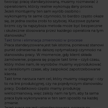
tworząc pracę standaryzowaną, musimy rozmawiać z
operatorami, którzy realnie wykonują dany proces.
Jeżeli montujemy ten sam wyrób osobno i
wykonujemy te same czynności, to bardzo często okaże
się, że jedna osoba zrobi to szybciej. Kluczowe pytanie
brzmi: czy ta najszybsza metoda może być bezpiecznie
i skutecznie stosowana przez każdego operatora na tym
stanowisku?
Takt time i eliminacja zmienności w procesie
Praca standaryzowana jest tak istotna, ponieważ stanowi
punkt odniesienia do dalszej optymalizacji czynności na
stanowisku pracy. W momencie, gdy klient składa
zamówienie, pojawia się pojęcie takt time – czyli czasu,
który mówi nam, ile wyrobów musimy wyprodukować
w określonym czasie, aby zaspokoić zapotrzebowanie
klienta.
Takt time narzuca nam cel, który musimy osiągnąć – czy
to na linii produkcyjnej, czy na pojedynczym stanowisku
pracy. Dodatkowo często mamy produkcję
wielozmianową, więc zależy nam na tym, aby ta sama
praca była wykonywana w ten sam sposób na każdej
zmianie.
Jeżeli praca nie jest ustandaryzowana, pojawia się