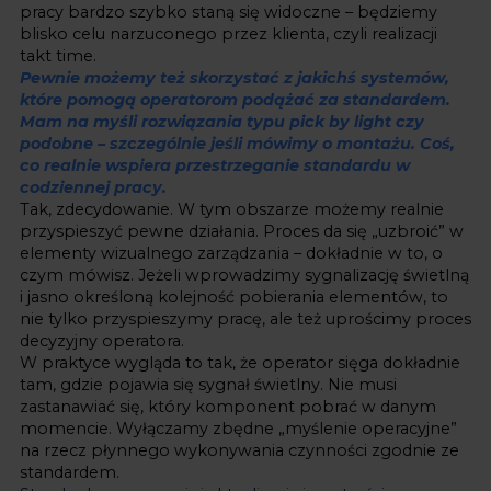
pracy bardzo szybko staną się widoczne – będziemy
blisko celu narzuconego przez klienta, czyli realizacji
takt time.
Pewnie możemy też skorzystać z jakichś systemów,
które pomogą operatorom podążać za standardem.
Mam na myśli rozwiązania typu pick by light czy
podobne – szczególnie jeśli mówimy o montażu. Coś,
co realnie wspiera przestrzeganie standardu w
codziennej pracy.
Tak, zdecydowanie. W tym obszarze możemy realnie
przyspieszyć pewne działania. Proces da się „uzbroić” w
elementy wizualnego zarządzania – dokładnie w to, o
czym mówisz. Jeżeli wprowadzimy sygnalizację świetlną
i jasno określoną kolejność pobierania elementów, to
nie tylko przyspieszymy pracę, ale też uprościmy proces
decyzyjny operatora.
W praktyce wygląda to tak, że operator sięga dokładnie
tam, gdzie pojawia się sygnał świetlny. Nie musi
zastanawiać się, który komponent pobrać w danym
momencie. Wyłączamy zbędne „myślenie operacyjne”
na rzecz płynnego wykonywania czynności zgodnie ze
standardem.