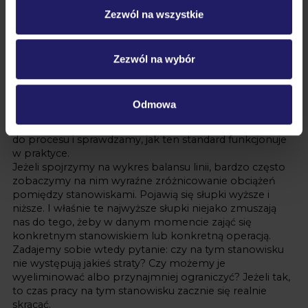
jakościowymi, zgodnie z czasem taktu i z zachowaniem
Zezwól na wszystkie
zasad bezpieczeństwa pracy. Bez standardu nie mamy
żadnego punktu odniesienia, który pozwalałby nam
później optymalizować proces.
Na pewno mogę powiedzieć jedno: opracowanie
Zezwól na wybór
pierwszego standardu pracy to absolutnie nie jest
moment, w którym możemy się zatrzymać. Oczywiście
tworzymy ten standard wspólnie z operatorami – oni
Odmowa
muszą go zaakceptować i zacząć stosować w
codziennej pracy. Dopiero po pewnym czasie wracamy
do procesu i sprawdzamy, jak ten standard funkcjonuje
w praktyce.
Jeżeli spojrzymy na wykres balansu linii, bardzo często
zobaczymy na nim wyraźne zróżnicowanie obciążeń
pomiędzy stanowiskami. Pojawią się słupki wyższe i
niższe. I właśnie te najwyższe słupki niejako zmuszają
nas do tego, żeby w danym momencie zająć się
konkretnym stanowiskiem lub konkretną operacją.
Zadajemy sobie wtedy pytanie: czy na tym stanowisku
nie występują jakieś straty? Czy możemy je
wyeliminować albo przynajmniej ograniczyć? Jeżeli tak,
to czas pracy na tym stanowisku zacznie się realnie
skracać.