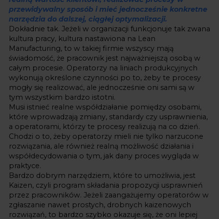
przewidywalny sposób i mieć jednocześnie konkretne
narzędzia do dalszej, ciągłej optymalizacji.
Dokładnie tak. Jeżeli w organizacji funkcjonuje tak zwana
kultura pracy, kultura nastawiona na Lean
Manufacturing, to w takiej firmie wszyscy mają
świadomość, że pracownik jest najważniejszą osobą w
całym procesie. Operatorzy na liniach produkcyjnych
wykonują określone czynności po to, żeby te procesy
mogły się realizować, ale jednocześnie oni sami są w
tym wszystkim bardzo istotni.
Musi istnieć realne współdziałanie pomiędzy osobami,
które wprowadzają zmiany, standardy czy usprawnienia,
a operatorami, którzy te procesy realizują na co dzień.
Chodzi o to, żeby operatorzy mieli nie tylko narzucone
rozwiązania, ale również realną możliwość działania i
współdecydowania o tym, jak dany proces wygląda w
praktyce.
Bardzo dobrym narzędziem, które to umożliwia, jest
Kaizen, czyli program składania propozycji usprawnień
przez pracowników. Jeżeli zaangażujemy operatorów w
zgłaszanie nawet prostych, drobnych kaizenowych
rozwiązań, to bardzo szybko okazuje się, że oni lepiej