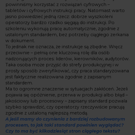
powinniśmy korzystać z rozwiązań cyfrowych –
tabletów i cyfrowych instrukcji pracy. Natomiast warto
jasno powiedzieć jedną rzecz: dobrze wyszkoleni
operatorzy bardzo rzadko sięgają do instrukcji. Po
szkoleniu wykonują pracę automatycznie, zgodnie z
ustalonym standardem, bez potrzeby ciągłego zerkania
w dokument.
To jednak nie oznacza, że instrukcje są zbędne. Wręcz
przeciwnie – pełnią one kluczową rolę dla osób
nadzorujących proces: liderów, kierowników, audytorów.
Taka osoba może przyjść do strefy produkcyjnej i w
prosty sposób zweryfikować, czy praca standaryzowana
jest faktycznie realizowana zgodnie z zapisanym
standardem.
Ma to ogromne znaczenie w sytuacjach zakłóceń. Jeżeli
pojawia się opóźnienie, przerwa w produkcji albo błąd –
jakościowy lub procesowy – zapisany standard pozwala
szybko sprawdzić, czy operatorzy rzeczywiście pracują
zgodnie z ustaloną najlepszą metodą.
A jeśli mamy do czynienia z bardziej rozbudowanym
procesem, to jak taki standard powinien wyglądać?
Czy to ma być kilkadziesiąt stron ciągłego tekstu?