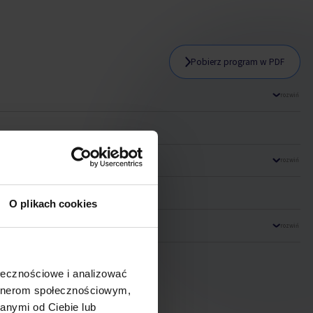
Pobierz program w PDF
rozwiń
ych:
rozwiń
O plikach cookies
rozwiń
ołecznościowe i analizować
artnerom społecznościowym,
anymi od Ciebie lub