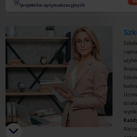
Wk
projektów optymalizacyjnych
Szk
Szkol
zajmu
użyte
finan
Szkol
budow
Uczes
dział
wynik
Każdy
Narzę