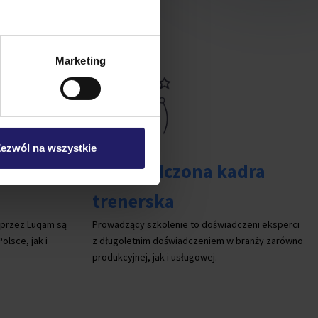
Marketing
ezwól na wszystkie
Doświadczona kadra
trenerska
 przez Luqam są
Prowadzący szkolenie to doświadczeni eksperci
lsce, jak i
z długoletnim doświadczeniem w branży zarówno
produkcyjnej, jak i usługowej.