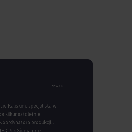
rozwiń
e Kaliskim, specjalista w
a kilkunastoletnie
oordynatora produkcji,
MED, Six Sigma oraz