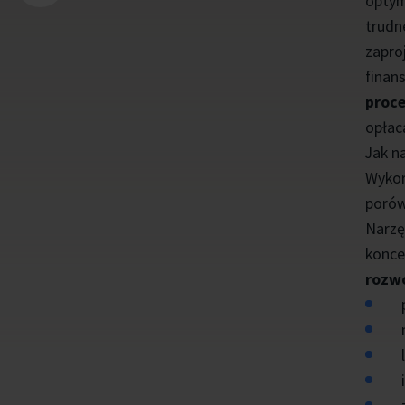
optym
trudn
zapro
finan
proce
opłac
Jak n
Wykor
porów
Narzę
konce
rozwó