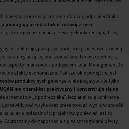
 operacyjnymi a działami finansowymi w zakresie efektów
ch inwestycji oraz wspiera długofalowe, odpowiedzialne
ji pomagają przekształcić rozwój z serii
izację strategii i wzmacnia przewagę konkurencyjną firmy.
yjnych” pokazuje, jak łączyć podejście procesowe z oceną
 uczestnicy uczą się analizować koszty i oszczędności,
rować aspekty finansowe z podejściem Lean Management.To
 realne efekty ekonomiczne. Tak szerokie podejście jest
ocesów produkcyjnych
generuje wiele inicjatyw, ale tylko
UQAM ma charakter praktyczny i koncentruje się na
 się schematów „z podręcznika”, lecz analizują konkretne
ji, przewidywać ryzyka oraz prezentować wyniki w sposób
a kalkulację opłacalności projektów, ponieważ jest to
ny. Zapraszamy do zapoznania się ze szczegółami oferty