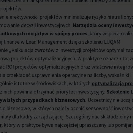
zwiększenie transparentności komunikacji między zespołami
projektów.
enie efektywności projektów minimalizuje ryzyko nietrafiony
mowanie decyzji inwestycyjnych.
Narzędzia oceny inwestyc
adkowych inicjatyw w spójny proces
, który wspiera real
j finanse w Lean Management dzięki szkoleniu LUQAM
enie „Kalkulacja zwrotów z inwestycji projektów optymalizac
sową projektów optymalizacyjnych. W praktyce oznacza to, że
zać ROI projektów optymalizacyjnych oraz właściwie integ
la przekładać usprawnienia operacyjne na liczby, wskaźniki i
gólnie istotne w środowiskach, w których
optymalizacja pr
 z nich powinna otrzymać priorytet inwestycyjny.
Szkolenie L
zywistych przypadkach biznesowych
. Uczestnicy nie uczą
cje biznesowe, w których należy ocenić sensowność inwestyc
miały dla kadry zarządzającej. Szczególny nacisk kładziemy n
r, który w praktyce bywa najczęściej upraszczany lub pomija