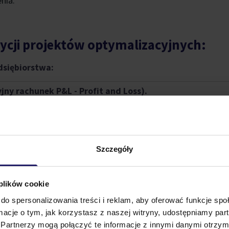
nia.
ycji projektów optymalizacyjnych:
dsiębiorstwa:
jny rachunek P&L - Profit and Loss).
uring związanych z optymalizacją procesów produkcyjn
ych.
Szczegóły
nwestycji:
 plików cookie
Pokaż cały program
do spersonalizowania treści i reklam, aby oferować funkcje sp
ormacje o tym, jak korzystasz z naszej witryny, udostępniamy p
Partnerzy mogą połączyć te informacje z innymi danymi otrzym