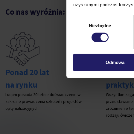
uzyskanymi podczas korzysta
Co nas wyróżnia:
Wybór
Niezbędne
zgody
Odmowa
Ponad 20 lat
Szkolen
na rynku
praktyk
Luqam posiada 20-letnie doświadczenie w
Wszystkie zaga
zakresie prowadzenia szkoleń i projektów
przedstawiane s
optymalizacyjnych.
zrozumienie te
rodzaju ćwiczeń