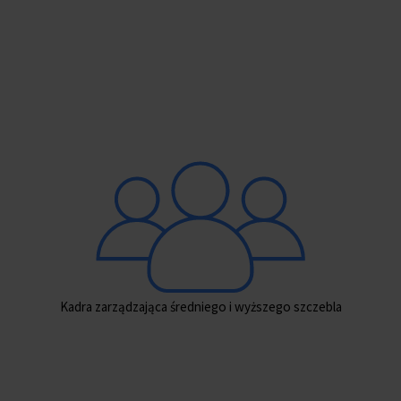
Technolodzy i inżynierowie procesu odpowiedzialni
za działania R&D w organizacji