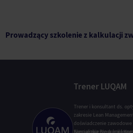
Prowadzący szkolenie z kalkulacji zw
Trener LUQAM
Trener i konsultant ds. o
zakresie Lean Management,
doświadczenie zawodowe 
Kierownika Produkcji i Ko
Specjalizuje się w impleme