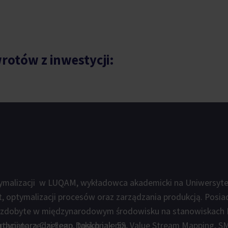
rotów z inwestycji:
ptymalizacji w LUQAM, wykładowca akademicki na Uniwersyteci
 optymalizacji procesów oraz zarządzania produkcją. Posiad
zdobyte w międzynarodowym środowisku na stanowiskach K
ordynatora Ciągłego Doskonalenia.
ntacji narzędzi Lean, takich jak: 5S, Value Stream Mapping, S