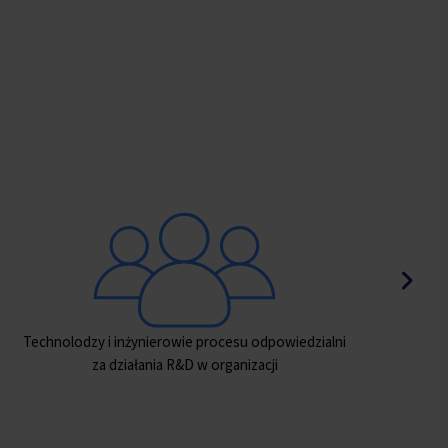
Liderzy projektów optymalizacyjnych i rozwojowych
Os
w organizacji