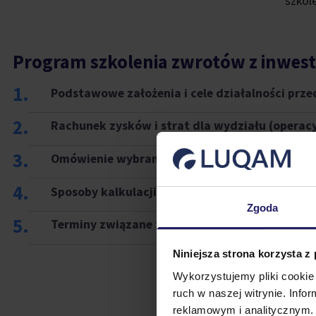
szkole
Program szkolenia zwrotów z inwest
1.
Podstawowe założenia i cele działalności prze
2.
Rachunek zysków i strat dla wydziału (operacy
3.
Omówienie wybranych narzędzi Lean Manufact
4.
Sposoby kalkulacji projektów oszczędnościow
Zgoda
5.
Terminy związane z rachunkiem opłacalności i
Niniejsza strona korzysta z
Wykorzystujemy pliki cookie 
ruch w naszej witrynie. Inf
reklamowym i analitycznym. 