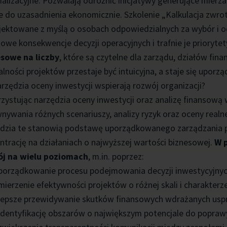
alizacyjne. Pozwalają odróżnić inicjatywy generujące mierzal
e do uzasadnienia ekonomicznie. Szkolenie „Kalkulacja zwro
jektowane z myślą o osobach odpowiedzialnych za wybór i o
sowe konsekwencje decyzji operacyjnych i trafnie je prioryt
sowe na liczby
, które są czytelne dla zarządu, działów fina
alności projektów przestaje być intuicyjna, a staje się up
arzędzia oceny inwestycji wspierają rozwój organizacji?
zystując narzędzia oceny inwestycji oraz analizę finansową
nywania różnych scenariuszy, analizy ryzyk oraz oceny realn
dzia te stanowią podstawę uporządkowanego zarządzania po
ntrację na działaniach o najwyższej wartości biznesowej.
W p
j na wielu poziomach
, m.in. poprzez:
porządkowanie procesu podejmowania decyzji inwestycyjnyc
mierzenie efektywności projektów o różnej skali i charakterze
lepsze przewidywanie skutków finansowych wdrażanych usp
identyfikację obszarów o największym potencjale do poprawy