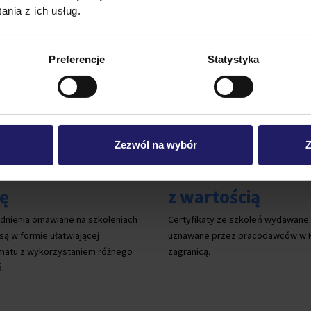
nia z ich usług.
Preferencje
Statystyka
Zezwól na wybór
Z
ia z naciskiem na
Certyfikaty
ę
z wartością
dnienia omawiane na szkoleniach
Certyfikaty ze szkoleń wydawane
ą w formie ułatwiającej
uznawane przez pracodawców w Po
matu z wykorzystaniem różnego
zagranicą.
.