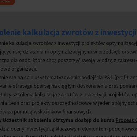
rótce
olenie kalkulacja zwrotów z inwestycj
enie kalkulacja zwrotów z inwestycji projektów optymalizacy
jących się działaniami optymalizacyjnymi w przedsiębiorstw
czna dla osób, które chcą poszerzyć swoją wiedzę z zakresu
sowe organizacji.
enie ma na celu usystematyzowanie podejścia P&L (profit an
anie strategii opartej na ciągłym doskonaleniu oraz pomiar
tnicy szkolenia kalkulacja zwrotów z inwestycji projektów o
ania Lean oraz projekty oszczędnościowe w jeden spójny sc
ów za pomocą wskaźników finansowych.
 Uczestnik szkolenia otrzyma dostęp do kursu
Process 
dzia oceny inwestycji są kluczowym elementem podejmowania