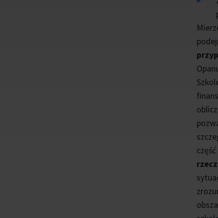
Mierz
podej
przyp
Opanu
Szkol
finan
oblic
pozwa
szcze
część
rzec
sytua
zrozu
obsza