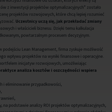
ne korzyści finansowe od działań, których efekty są
tów z inwestycji projektów optymalizacyjnych” zostało
cenę projektów rozwojowych, które chcą lepiej rozumieć
etyzować.
Uczestnicy uczą się, jak przekładać zmiany
nsowych i właścicieli biznesu. Dzięki temu kalkulacja
orządkowanym, powtarzalnym procesem decyzyjnym.
 w podejściu Lean Management, firma zyskuje możliwość
ego wpływu projektów na wyniki finansowe i operacyjne.
rtfelem inicjatyw rozwojowych, umożliwiając
raktyce analiza kosztów i oszczędności wspiera
h i eliminowanie przypadkowości,
,
rawnień,
, na podstawie analizy ROI projektów optymalizacyjnych,