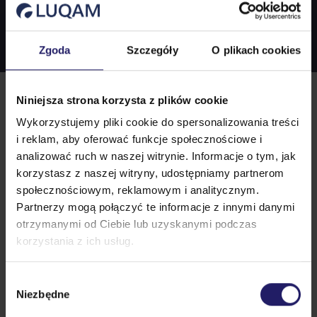
kierował pracą 3 filarów WCM – Workplace
wewnętrznego z obszaru WCM 7 Industrial
Yamazumi, MTM, Chronometraż, Analizy
Udziela się również podczas paneli fokusowych i
Orgnization, Early Equipment Management oraz
Engineering Tools, 7 kroków Workplace
Ergonomiczne, Golden Zone/Strike Zone, SMED,
dyskusyjnych realizowanych przez Wydział
Zgoda
Szczegóły
O plikach cookies
Early Product Management, z czego trzeci
Organization, 7 kroków Early Product
TPM, VSM/VSD, DFA/DFM, Standaryzacja i Praca
Organizacji i Zarządzania Politechniki Łódzkiej, na
rozwijał od podstaw. Subject Matter Expert w
Management.
Standaryzowana.
której ukończył studia magisterskie na kierunku
obszarze projektowania procesów produkcyjnych
Zarządzanie i Inżynieria Produkcji.
Niniejsza strona korzysta z plików cookie
z uwzględnieniem zasad Design for
Wykorzystujemy pliki cookie do spersonalizowania treści
Manufacturing oraz Design for Assembly.
i reklam, aby oferować funkcje społecznościowe i
Zarządzał projektami nowych uruchomień,
analizować ruch w naszej witrynie. Informacje o tym, jak
Opinie klientów:
generując oszczędności jeszcze w początkowych
korzystasz z naszej witryny, udostępniamy partnerom
społecznościowym, reklamowym i analitycznym.
fazach procesu NPI.
Partnerzy mogą połączyć te informacje z innymi danymi
otrzymanymi od Ciebie lub uzyskanymi podczas
korzystania z ich usług.
Podziel się opinią
Wybór
Niezbędne
zgody