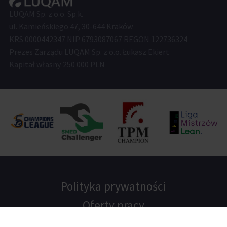
LUQAM Sp. z o.o. Sp.k.
ul. Kamieńskiego 47, 30-644 Kraków
KRS 0000442347 NIP 6793087067 REGON 122736324
Prezes Zarządu LUQAM Sp. z o.o. Łukasz Ekiert
Kapitał własny 250 000 PLN
Polityka prywatności
Oferty pracy
Blog