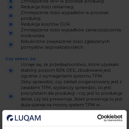
Zmniejszenie WIP w procesie produkcji.
Redukcja ilości reklamacji.
Zmniejszenie ilości wypadków w procesie
produkcji.
Redukcja kosztów DUR.
Zmniejszenie ilości wypadków zanieczyszczenia
środowiska.
Kilkukrotne zwiększenie ilości zgłaszanych
pomysłów racjonalizatorskich.
Czy wiesz, że:
Uznaje się, że przedsiębiorstwo, które uzyskało
stabilny poziom 85% OEE, zbudowane jest
zgodnie z wymaganiami systemu TPM.
Żeby sprawdzić, czy zakład zorganizowany jest z
zasadami TPM, wystarczy sprawdzić, co jest
priorytetem dla produkcji – czy jest to produkcja
detali, czy też prewencja. Jeżeli prewencja to jest
duża szansa na mocny system TPM w
organizacji.
Cel TPM (lub jego brak) utożsamia się z
opowieścią o drwalu (tzw. dylemat drwala) – „Był
sobie pewien bardzo zmęczony drwal, który