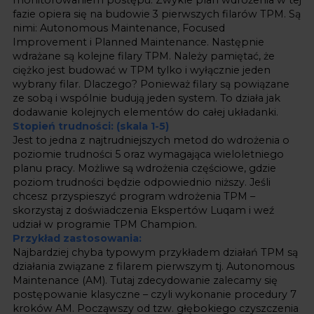
monitorowaniem postępu. Zwykle plan wdrożenia w tej
fazie opiera się na budowie 3 pierwszych filarów TPM. Są
nimi: Autonomous Maintenance, Focused
Improvement i Planned Maintenance. Następnie
wdrażane są kolejne filary TPM. Należy pamiętać, że
ciężko jest budować w TPM tylko i wyłącznie jeden
wybrany filar. Dlaczego? Ponieważ filary są powiązane
ze sobą i wspólnie budują jeden system. To działa jak
dodawanie kolejnych elementów do całej układanki.
Stopień trudności: (skala 1-5)
Jest to jedna z najtrudniejszych metod do wdrożenia o
poziomie trudności 5 oraz wymagająca wieloletniego
planu pracy. Możliwe są wdrożenia częściowe, gdzie
poziom trudności będzie odpowiednio niższy. Jeśli
chcesz przyspieszyć program wdrożenia TPM –
skorzystaj z doświadczenia Ekspertów Luqam i weź
udział w
programie TPM Champion
.
Przykład zastosowania:
Najbardziej chyba typowym przykładem działań TPM są
działania związane z filarem pierwszym tj. Autonomous
Maintenance (AM). Tutaj zdecydowanie zalecamy się
postępowanie klasyczne – czyli wykonanie procedury 7
kroków AM. Począwszy od tzw. głębokiego czyszczenia