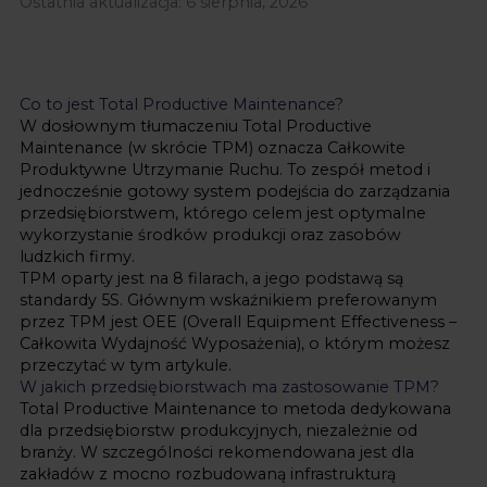
Ostatnia aktualizacja:
6 sierpnia, 2026
Co to jest Total Productive Maintenance?
W dosłownym tłumaczeniu Total Productive
Maintenance (w skrócie TPM) oznacza Całkowite
Produktywne Utrzymanie Ruchu. To zespół metod i
jednocześnie gotowy system podejścia do zarządzania
przedsiębiorstwem, którego celem jest optymalne
wykorzystanie środków produkcji oraz zasobów
ludzkich firmy.
TPM oparty jest na 8 filarach, a jego podstawą są
standardy 5S
. Głównym wskaźnikiem preferowanym
przez
TPM
jest OEE (Overall Equipment Effectiveness –
Całkowita Wydajność Wyposażenia), o którym możesz
przeczytać
w tym artykule
.
W jakich przedsiębiorstwach ma zastosowanie TPM?
Total Productive Maintenance to metoda dedykowana
dla przedsiębiorstw produkcyjnych, niezależnie od
branży. W szczególności rekomendowana jest dla
zakładów z mocno rozbudowaną infrastrukturą