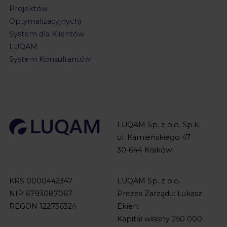
Projektów
Optymalizacyjnych)
System dla Klientów
LUQAM
System Konsultantów
LUQAM Sp. z o.o. Sp.k.
ul. Kamieńskiego 47
30-644 Kraków
KRS 0000442347
LUQAM Sp. z o.o.
NIP 6793087067
Prezes Zarządu: Łukasz
REGON 122736324
Ekiert
Kapitał własny 250 000