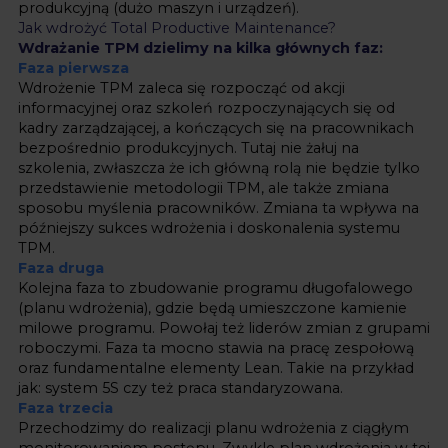
produkcyjną (dużo maszyn i urządzeń).
Jak wdrożyć Total Productive Maintenance?
Wdrażanie TPM dzielimy na kilka głównych faz:
Faza pierwsza
Wdrożenie TPM zaleca się rozpocząć od akcji
informacyjnej oraz szkoleń rozpoczynających się od
kadry zarządzającej, a kończących się na pracownikach
bezpośrednio produkcyjnych. Tutaj nie żałuj na
szkolenia, zwłaszcza że ich główną rolą nie będzie tylko
przedstawienie metodologii TPM, ale także zmiana
sposobu myślenia pracowników. Zmiana ta wpływa na
późniejszy sukces wdrożenia i doskonalenia systemu
TPM.
Faza druga
Kolejna faza to zbudowanie programu długofalowego
(planu wdrożenia), gdzie będą umieszczone kamienie
milowe programu. Powołaj też liderów zmian z grupami
roboczymi. Faza ta mocno stawia na pracę zespołową
oraz fundamentalne elementy Lean. Takie na przykład
jak:
system 5S
czy też
praca standaryzowana
.
Faza trzecia
Przechodzimy do realizacji planu wdrożenia z ciągłym