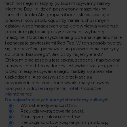
technicznego maszyny (w Luqam używamy nazwy
Machine Day – tj. dzień poświęcony maszynie). W
ramach 1 kroku AM, grupa robocza składająca się z
pracowników produkcji, utrzymania ruchu i innych
działów wspomagających oraz kierownictwa wykonuje
procedurę głębokiego czyszczenia na wybranej
maszynie. Podczas czyszczenia grupa analizuje anomalie
i oznacza je
zawieszkami Red-Tag
. W ten sposób tworzy
się jednocześnie pierwszy plan przywrócenia maszyny
do „stanu bazowego”. Jaki otrzymujemy efekt?
Efektem prac zespołu jest czysta, zadbana i naprawiona
maszyna. Efekt ten widoczny jest zwłaszcza tam, gdzie
przez miesiące używania nagromadziły się anomalie i
uszkodzenia. A to oczywiście przekłada się
bezpośrednio na codzienne wyniki pracy maszyny.
Korzyści z wdrożenia systemu Total Productive
Maintenance
Do najważniejszych korzyści możemy zaliczyć:
Wzrost efektywności i OEE.
Redukcja występowania awarii.
Zmniejszenie ilości defektów.
Redukcja kosztów związanych z produkcją.