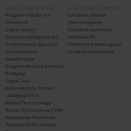
Jak rozwijamy firmy?
Jak rozwijamy zespoły?
Program Industry 4.0
Szkolenia otwarte
Excellence
(harmonogram)
Digital Factory
Szkolenia zamknięte
Sztuczna inteligencja (AI)
Szkolenia VR
Projektowanie layoutów
Platforma e-learningowa
Kompleksowe
Studia podyplomowe
transformacje
Program Redukcji Kosztów
Produkcji
Digital Twin
Automatyczny Pomiar
Lokalizacji RTLS
Analiza Technicznego
Kosztu Wytworzenia (TKW)
Mapowanie Strumienia
Wartości (VSM) i Analiza