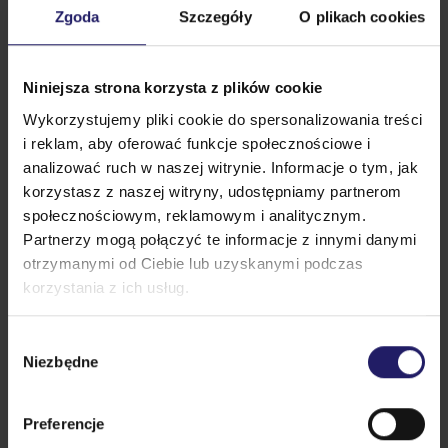
wciąż tracił czas i energię, tnąc drzewo tępą
Zgoda
Szczegóły
O plikach cookies
siekierą, ponieważ, jak mówił, nie miał czasu jej
naostrzyć” – drwal obrazuje pracowników
przedsiębiorstwa, a siekiera maszyny.
Niniejsza strona korzysta z plików cookie
Chcesz zostać liderem zmiany systemu TPM w
Wykorzystujemy pliki cookie do spersonalizowania treści
swojej organizacji? Weź udział w szkoleniu
Ekspert
i reklam, aby oferować funkcje społecznościowe i
TPM od LUQAM i Opexity
!
analizować ruch w naszej witrynie. Informacje o tym, jak
korzystasz z naszej witryny, udostępniamy partnerom
społecznościowym, reklamowym i analitycznym.
Partnerzy mogą połączyć te informacje z innymi danymi
otrzymanymi od Ciebie lub uzyskanymi podczas
korzystania z ich usług.
Wybór
Niezbędne
Podobne artykuły
zgody
Preferencje