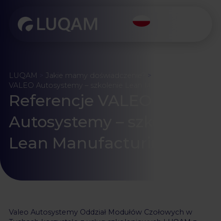
LUQAM
>
Jakie mamy doświadczenie?
>
Referencje
VALEO Autosystemy – szkolenie Lean Manufacturing
Referencje VALEO
Autosystemy – szkolenie
Lean Manufacturing
Valeo Autosystemy Oddział Modułów Czołowych w