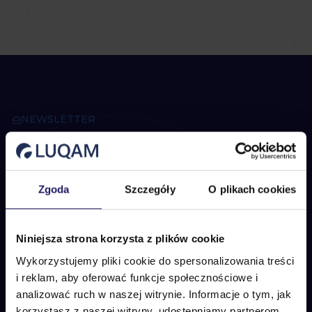
NEWSLETTER
Dołącz do naszego
newslettera
Zgoda
Szczegóły
O plikach cookies
Niniejsza strona korzysta z plików cookie
ZAPISZ SIĘ
Wykorzystujemy pliki cookie do spersonalizowania treści
i reklam, aby oferować funkcje społecznościowe i
Wyrażam zgodę na przetwarzanie moich danych osobowych.
analizować ruch w naszej witrynie. Informacje o tym, jak
Administratorem danych osobowych jest LUQAM Sp. z o.o. Sp.k. Dane
wpisane w formularzu kontaktowym będą przetwarzane w celu udzielenia
korzystasz z naszej witryny, udostępniamy partnerom