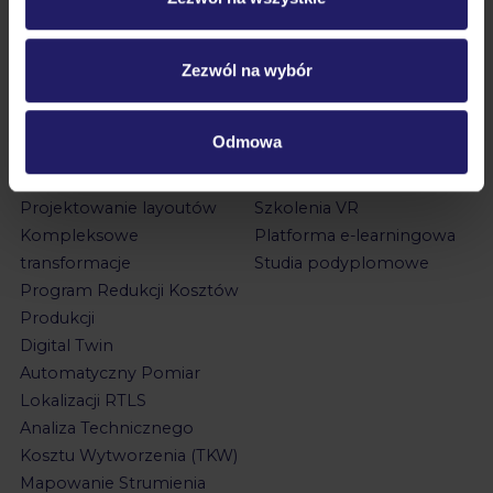
KONTAKT
procesów i obszarów
Zezwól na wybór
JAK ROZWIJAMY
JAK ROZWIJAMY
FIRMY?
ZESPOŁY?
Digital Factory
Szkolenia otwarte
Odmowa
Sztuczna inteligencja w
(harmonogram)
biznesie
Szkolenia zamknięte
Projektowanie layoutów
Szkolenia VR
Kompleksowe
Platforma e-learningowa
transformacje
Studia podyplomowe
Program Redukcji Kosztów
Produkcji
Digital Twin
Automatyczny Pomiar
Lokalizacji RTLS
Analiza Technicznego
Kosztu Wytworzenia (TKW)
Mapowanie Strumienia