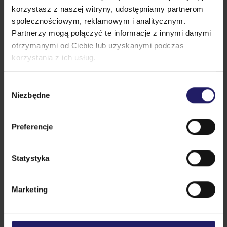
Polecane szkolenia
korzystasz z naszej witryny, udostępniamy partnerom
doświadczenie w tworzeniu szkoleń zarówno w
społecznościowym, reklamowym i analitycznym.
formie tradycyjnych wykładów, jak również w
Partnerzy mogą połączyć te informacje z innymi danymi
wersji e-learningowej.
otrzymanymi od Ciebie lub uzyskanymi podczas
korzystania z ich usług.
Wybór
Niezbędne
zgody
Preferencje
Statystyka
Marketing