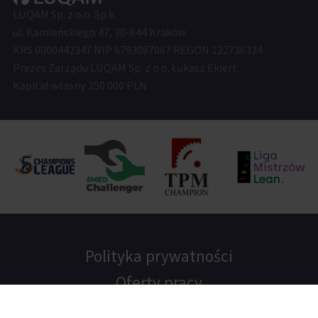
LUQAM Sp. z o.o. Sp.k.
ul. Kamieńskiego 47, 30-644 Kraków
KRS 0000442347 NIP 6793087067 REGON 122736324
Prezes Zarządu LUQAM Sp. z o.o. Łukasz Ekiert
Kapitał własny 250 000 PLN
Polityka prywatności
Oferty pracy
Blog