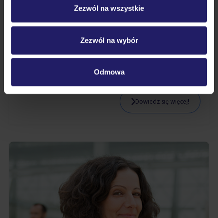
Zezwól na wszystkie
Zarządzanie sobą w czasie
Podczas szkolenia z zarządzania czasem uczestnicy wezmą
Zezwól na wybór
udział w różnych symulacjach, ćwiczeniach zespołowych i
indywidualnych, analizach przypadków, dyskusjach oraz
Odmowa
testach autodiagnozy. To świetna okazja na udoskonalenie
swoich umiejętności samoroganizacji.
Dowiedz się więcej!